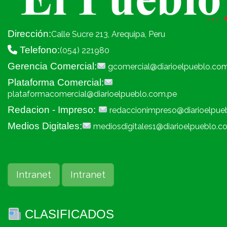
Dirección:
Calle Sucre 213, Arequipa, Peru
Telefono:
(054) 221980
Gerencia Comercial:
gcomercial@diarioelpueblo.co
Plataforma Comercial:
plataformacomercial@diarioelpueblo.com.pe
Redacion - Impreso:
redaccionimpreso@diarioelpue
Medios Digitales:
mediosdigitales1@diarioelpueblo.c
Intranet
Intranet
CLASIFICADOS