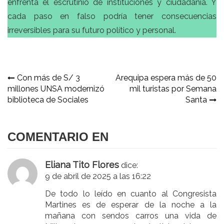
enfrenta el escrutinio de instituciones y ciudadanía. Y
cada paso en falso podría tener consecuencias
irreversibles para su futuro político y personal.
Navegación
Con más de S/ 3
Arequipa espera más de 50
millones UNSA modernizó
mil turistas por Semana
de
biblioteca de Sociales
Santa
entradas
COMENTARIO EN
Eliana Tito Flores
dice:
9 de abril de 2025 a las 16:22
De todo lo leído en cuanto al Congresista
Martines es de esperar de la noche a la
mañana con sendos carros una vida de