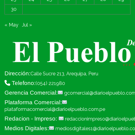
30
« May
Jul »
Dirección:
Calle Sucre 213, Arequipa, Peru
Telefono:
(054) 221980
Gerencia Comercial:
gcomercial@diarioelpueblo.co
Plataforma Comercial:
plataformacomercial@diarioelpueblo.com.pe
Redacion - Impreso:
redaccionimpreso@diarioelpue
Medios Digitales:
mediosdigitales1@diarioelpueblo.c