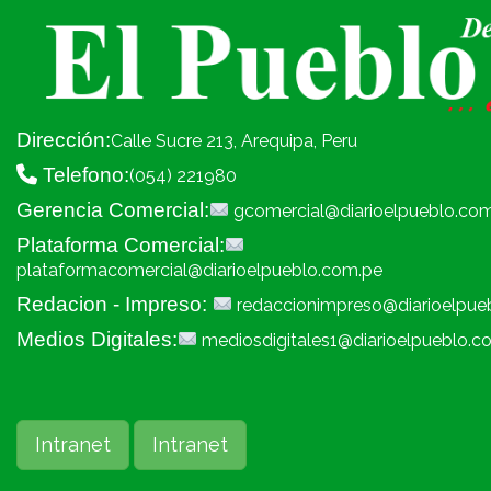
Dirección:
Calle Sucre 213, Arequipa, Peru
Telefono:
(054) 221980
Gerencia Comercial:
gcomercial@diarioelpueblo.co
Plataforma Comercial:
plataformacomercial@diarioelpueblo.com.pe
Redacion - Impreso:
redaccionimpreso@diarioelpue
Medios Digitales:
mediosdigitales1@diarioelpueblo.c
Intranet
Intranet