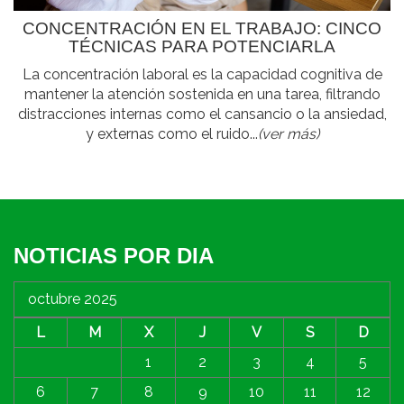
CONCENTRACIÓN EN EL TRABAJO: CINCO
TÉCNICAS PARA POTENCIARLA
La concentración laboral es la capacidad cognitiva de
mantener la atención sostenida en una tarea, filtrando
distracciones internas como el cansancio o la ansiedad,
y externas como el ruido...
(ver más)
NOTICIAS POR DIA
octubre 2025
L
M
X
J
V
S
D
1
2
3
4
5
6
7
8
9
10
11
12