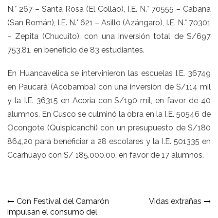
N.° 267 – Santa Rosa (El Collao), I.E. N.° 70555 – Cabana
(San Román), I.E. N.° 621 – Asillo (Azángaro), I.E. N.° 70301
– Zepita (Chucuito), con una inversión total de S/697
753,81, en beneficio de 83 estudiantes.
En Huancavelica se intervinieron las escuelas I.E. 36749
en Paucará (Acobamba) con una inversión de S/114 mil
y la I.E. 36315 en Acoria con S/190 mil, en favor de 40
alumnos. En Cusco se culminó la obra en la I.E. 50546 de
Ocongote (Quispicanchi) con un presupuesto de S/180
864,20 para beneficiar a 28 escolares y la I.E. 501335 en
Ccarhuayo con S/ 185,000.00, en favor de 17 alumnos.
Navegación
Con Festival del Camarón
Vidas extrañas
impulsan el consumo del