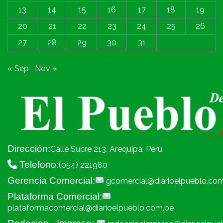
13
14
15
16
17
18
19
20
21
22
23
24
25
26
27
28
29
30
31
« Sep
Nov »
Dirección:
Calle Sucre 213, Arequipa, Peru
Telefono:
(054) 221980
Gerencia Comercial:
gcomercial@diarioelpueblo.co
Plataforma Comercial:
plataformacomercial@diarioelpueblo.com.pe