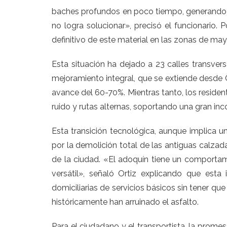
baches profundos en poco tiempo, generando u
no logra solucionar», precisó el funcionario. 
definitivo de este material en las zonas de may
Esta situación ha dejado a 23 calles transver
mejoramiento integral, que se extiende desde C
avance del 60-70%. Mientras tanto, los resident
ruido y rutas alternas, soportando una gran in
Esta transición tecnológica, aunque implica 
por la demolición total de las antiguas calzada
de la ciudad. «El adoquín tiene un comport
versátil», señaló Ortiz explicando que esta i
domiciliarias de servicios básicos sin tener q
históricamente han arruinado el asfalto.
Para el ciudadano y el transportista, la prome