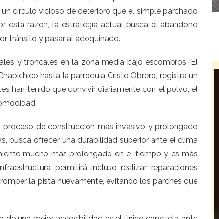
n círculo vicioso de deterioro que el simple parchado
Por esta razón, la estrategia actual busca el abandono
or tránsito y pasar al adoquinado.
sales y troncales en la zona media bajo escombros. El
hapichico hasta la parroquia Cristo Obrero, registra un
es han tenido que convivir diariamente con el polvo, el
comodidad.
un proceso de construcción más invasivo y prolongado
s, busca ofrecer una durabilidad superior ante el clima
amiento mucho más prolongado en el tiempo y es más
nfraestructura permitirá incluso realizar reparaciones
ue romper la pista nuevamente, evitando los parches que
sa de una mejor accesibilidad es el único consuelo ante