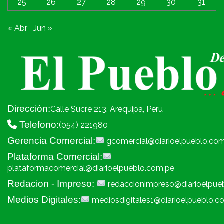
25
26
27
28
29
30
31
« Abr
Jun »
Dirección:
Calle Sucre 213, Arequipa, Peru
Telefono:
(054) 221980
Gerencia Comercial:
gcomercial@diarioelpueblo.co
Plataforma Comercial:
plataformacomercial@diarioelpueblo.com.pe
Redacion - Impreso:
redaccionimpreso@diarioelpue
Medios Digitales:
mediosdigitales1@diarioelpueblo.c