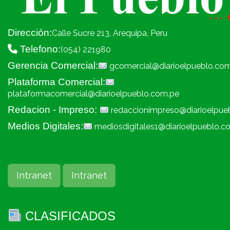
Dirección:
Calle Sucre 213, Arequipa, Peru
Telefono:
(054) 221980
Gerencia Comercial:
gcomercial@diarioelpueblo.co
Plataforma Comercial:
plataformacomercial@diarioelpueblo.com.pe
Redacion - Impreso:
redaccionimpreso@diarioelpue
Medios Digitales:
mediosdigitales1@diarioelpueblo.c
Intranet
Intranet
CLASIFICADOS