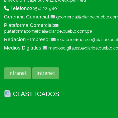
Calle Sucre 213, Arequipa, Peru
Telefono:
(054) 221980
Gerencia Comercial:
gcomercial@diarioelpueblo.co
Plataforma Comercial:
plataformacomercial@diarioelpueblo.com.pe
Redacion - Impreso:
redaccionimpreso@diarioelpue
Medios Digitales:
mediosdigitales1@diarioelpueblo.c
Intranet
Intranet
CLASIFICADOS