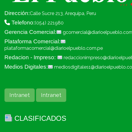
Dirección:
Calle Sucre 213, Arequipa, Peru
Telefono:
(054) 221980
Gerencia Comercial:
gcomercial@diarioelpueblo.co
Plataforma Comercial:
plataformacomercial@diarioelpueblo.com.pe
Redacion - Impreso:
redaccionimpreso@diarioelpue
Medios Digitales:
mediosdigitales1@diarioelpueblo.c
Intranet
Intranet
CLASIFICADOS