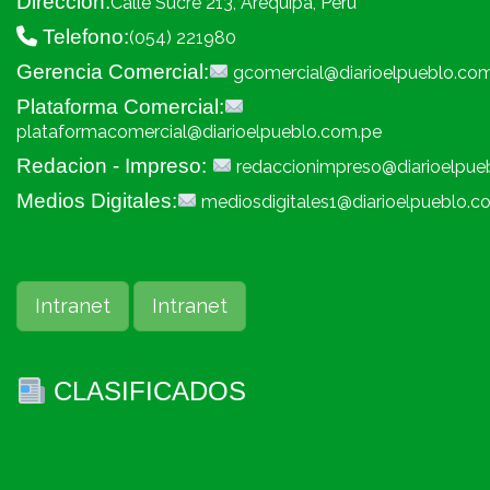
Dirección:
Calle Sucre 213, Arequipa, Peru
Telefono:
(054) 221980
Gerencia Comercial:
gcomercial@diarioelpueblo.co
Plataforma Comercial:
plataformacomercial@diarioelpueblo.com.pe
Redacion - Impreso:
redaccionimpreso@diarioelpue
Medios Digitales:
mediosdigitales1@diarioelpueblo.c
Intranet
Intranet
CLASIFICADOS