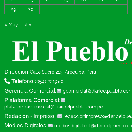
29
30
« May
Jul »
Dirección:
Calle Sucre 213, Arequipa, Peru
Telefono:
(054) 221980
Gerencia Comercial:
gcomercial@diarioelpueblo.co
Plataforma Comercial:
plataformacomercial@diarioelpueblo.com.pe
Redacion - Impreso:
redaccionimpreso@diarioelpue
Medios Digitales:
mediosdigitales1@diarioelpueblo.c