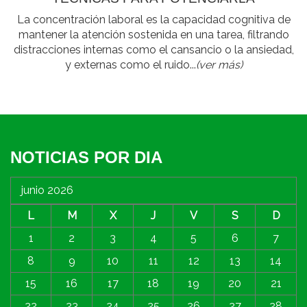
La concentración laboral es la capacidad cognitiva de
mantener la atención sostenida en una tarea, filtrando
distracciones internas como el cansancio o la ansiedad,
y externas como el ruido...
(ver más)
NOTICIAS POR DIA
junio 2026
L
M
X
J
V
S
D
1
2
3
4
5
6
7
8
9
10
11
12
13
14
15
16
17
18
19
20
21
22
23
24
25
26
27
28