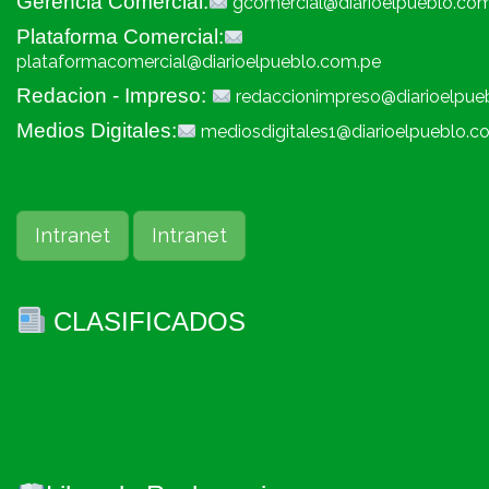
Gerencia Comercial:
gcomercial@diarioelpueblo.co
Plataforma Comercial:
plataformacomercial@diarioelpueblo.com.pe
Redacion - Impreso:
redaccionimpreso@diarioelpue
Medios Digitales:
mediosdigitales1@diarioelpueblo.c
Intranet
Intranet
CLASIFICADOS