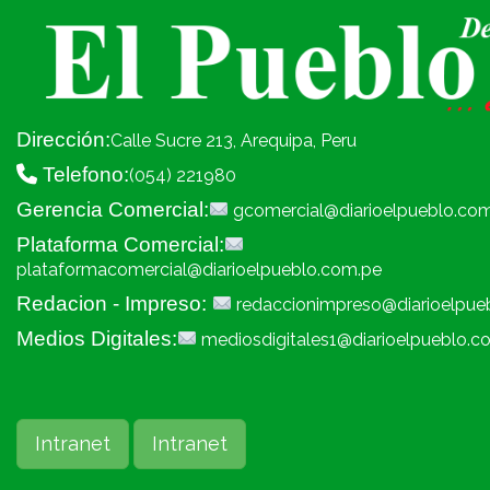
Dirección:
Calle Sucre 213, Arequipa, Peru
Telefono:
(054) 221980
Gerencia Comercial:
gcomercial@diarioelpueblo.co
Plataforma Comercial:
plataformacomercial@diarioelpueblo.com.pe
Redacion - Impreso:
redaccionimpreso@diarioelpue
Medios Digitales:
mediosdigitales1@diarioelpueblo.c
Intranet
Intranet