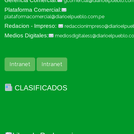
Gerencia Comercial:
gcomercial@diarioelpueblo.co
Plataforma Comercial:
plataformacomercial@diarioelpueblo.com.pe
Redacion - Impreso:
redaccionimpreso@diarioelpue
Medios Digitales:
mediosdigitales1@diarioelpueblo.c
Intranet
Intranet
CLASIFICADOS