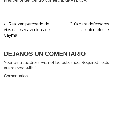
Presidente del Centro Comercial GRATERSA.
Navegación
Realizan parchado de
Guía para defensores
vías calles y avenidas de
ambientales
de
Cayma
entradas
DEJANOS UN COMENTARIO
Your email address will not be published. Required fields
are marked with *.
Comentarios