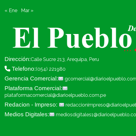
« Ene
Mar »
Dirección:
Calle Sucre 213, Arequipa, Peru
Telefono:
(054) 221980
Gerencia Comercial:
gcomercial@diarioelpueblo.co
Plataforma Comercial:
plataformacomercial@diarioelpueblo.com.pe
Redacion - Impreso:
redaccionimpreso@diarioelpue
Medios Digitales:
mediosdigitales1@diarioelpueblo.c