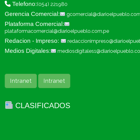
Telefono:
(054) 221980
Gerencia Comercial:
gcomercial@diarioelpueblo.co
Plataforma Comercial:
plataformacomercial@diarioelpueblo.com.pe
Redacion - Impreso:
redaccionimpreso@diarioelpue
Medios Digitales:
mediosdigitales1@diarioelpueblo.c
Intranet
Intranet
CLASIFICADOS