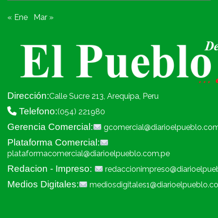
« Ene
Mar »
Dirección:
Calle Sucre 213, Arequipa, Peru
Telefono:
(054) 221980
Gerencia Comercial:
gcomercial@diarioelpueblo.co
Plataforma Comercial:
plataformacomercial@diarioelpueblo.com.pe
Redacion - Impreso:
redaccionimpreso@diarioelpue
Medios Digitales:
mediosdigitales1@diarioelpueblo.c