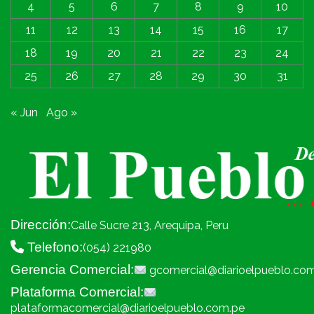
4
5
6
7
8
9
10
11
12
13
14
15
16
17
18
19
20
21
22
23
24
25
26
27
28
29
30
31
« Jun
Ago »
Dirección:
Calle Sucre 213, Arequipa, Peru
Telefono:
(054) 221980
Gerencia Comercial:
gcomercial@diarioelpueblo.co
Plataforma Comercial:
plataformacomercial@diarioelpueblo.com.pe