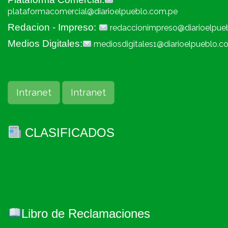
plataformacomercial@diarioelpueblo.com.pe
Redacion - Impreso:
redaccionimpreso@diarioelpue
Medios Digitales:
mediosdigitales1@diarioelpueblo.c
Intranet
Intranet
CLASIFICADOS
Libro de Reclamaciones