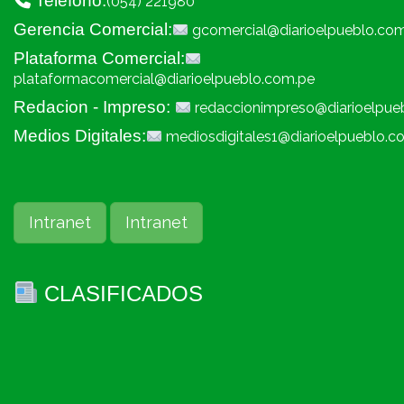
Telefono:
(054) 221980
Gerencia Comercial:
gcomercial@diarioelpueblo.co
Plataforma Comercial:
plataformacomercial@diarioelpueblo.com.pe
Redacion - Impreso:
redaccionimpreso@diarioelpue
Medios Digitales:
mediosdigitales1@diarioelpueblo.c
Intranet
Intranet
CLASIFICADOS