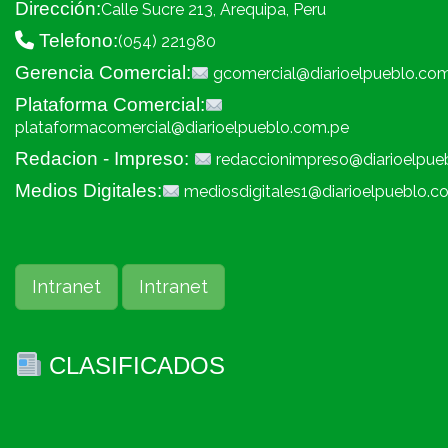
Dirección:
Calle Sucre 213, Arequipa, Peru
Telefono:
(054) 221980
Gerencia Comercial:
gcomercial@diarioelpueblo.co
Plataforma Comercial:
plataformacomercial@diarioelpueblo.com.pe
Redacion - Impreso:
redaccionimpreso@diarioelpue
Medios Digitales:
mediosdigitales1@diarioelpueblo.c
Intranet
Intranet
CLASIFICADOS