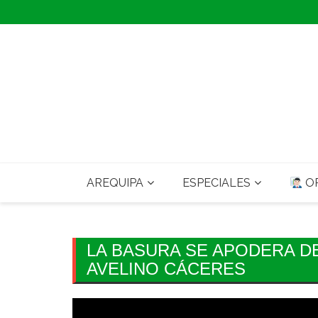
Skip
to
content
AREQUIPA
ESPECIALES
OP
LA BASURA SE APODERA D
AVELINO CÁCERES