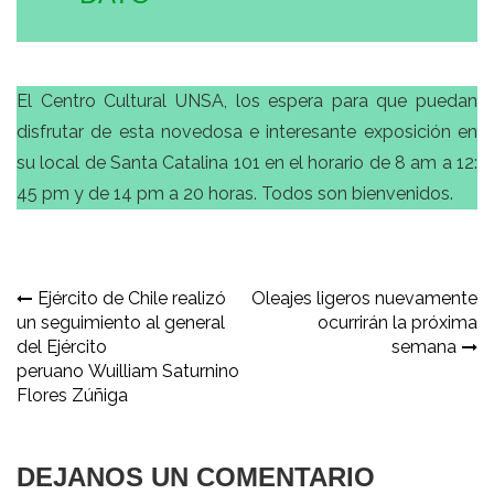
El Centro Cultural UNSA, los espera para que puedan
disfrutar de esta novedosa e interesante exposición en
su local de Santa Catalina 101 en el horario de 8 am a 12:
45 pm y de 14 pm a 20 horas. Todos son bienvenidos.
Navegación
Ejército de Chile realizó
Oleajes ligeros nuevamente
un seguimiento al general
ocurrirán la próxima
de
del Ejército
semana
entradas
peruano Wuilliam Saturnino
Flores Zúñiga
DEJANOS UN COMENTARIO