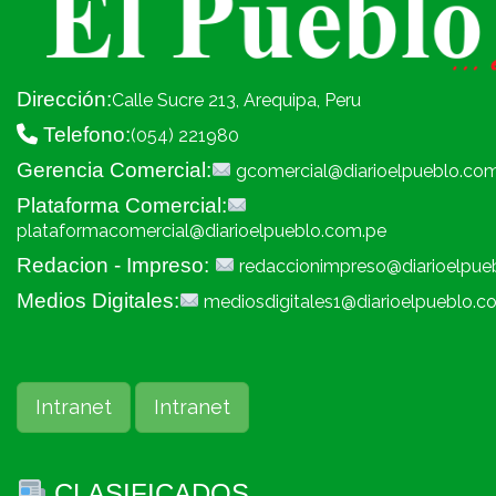
Dirección:
Calle Sucre 213, Arequipa, Peru
Telefono:
(054) 221980
Gerencia Comercial:
gcomercial@diarioelpueblo.co
Plataforma Comercial:
plataformacomercial@diarioelpueblo.com.pe
Redacion - Impreso:
redaccionimpreso@diarioelpue
Medios Digitales:
mediosdigitales1@diarioelpueblo.c
Intranet
Intranet
CLASIFICADOS