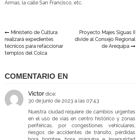
Armas, la calle San Francisco, etc.
Navegación
Ministerio de Cultura
Proyecto Majes Siguas II
realizará expedientes
divide al Consejo Regional
de
técnicos para refaccionar
de Arequipa
entradas
templos del Colca
COMENTARIO EN
Victor
dice:
30 de junio de 2023 a las 07:43
Nuestra ciudad requiere de cambios urgentes
en el uso de vías en centro histórico y zonas
periféricas, por congestiones vehiculares,
riesgos de accidentes de tránsito, pérdidas
hora hombre, hora máquina e inseguridad