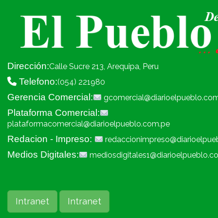
Dirección:
Calle Sucre 213, Arequipa, Peru
Telefono:
(054) 221980
Gerencia Comercial:
gcomercial@diarioelpueblo.co
Plataforma Comercial:
plataformacomercial@diarioelpueblo.com.pe
Redacion - Impreso:
redaccionimpreso@diarioelpue
Medios Digitales:
mediosdigitales1@diarioelpueblo.c
Intranet
Intranet