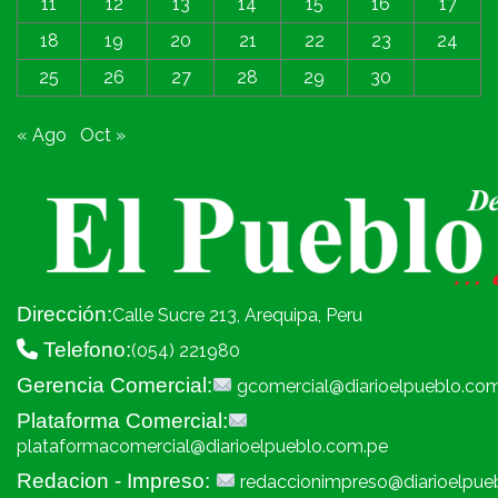
11
12
13
14
15
16
17
18
19
20
21
22
23
24
25
26
27
28
29
30
« Ago
Oct »
Dirección:
Calle Sucre 213, Arequipa, Peru
Telefono:
(054) 221980
Gerencia Comercial:
gcomercial@diarioelpueblo.co
Plataforma Comercial:
plataformacomercial@diarioelpueblo.com.pe
Redacion - Impreso:
redaccionimpreso@diarioelpue