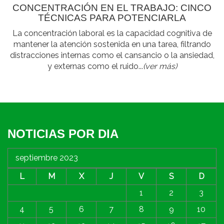
CONCENTRACIÓN EN EL TRABAJO: CINCO
TÉCNICAS PARA POTENCIARLA
La concentración laboral es la capacidad cognitiva de
mantener la atención sostenida en una tarea, filtrando
distracciones internas como el cansancio o la ansiedad,
y externas como el ruido...
(ver más)
NOTICIAS POR DIA
septiembre 2023
L
M
X
J
V
S
D
1
2
3
4
5
6
7
8
9
10