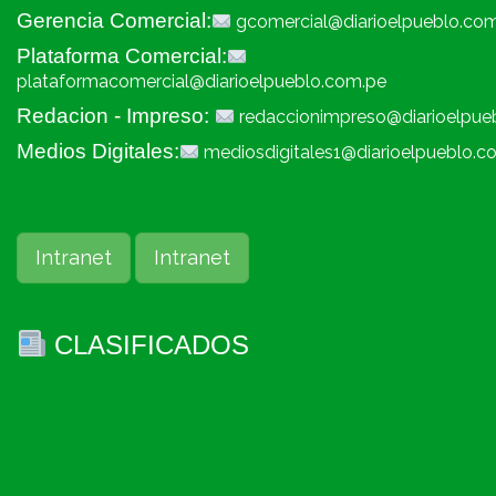
Gerencia Comercial:
gcomercial@diarioelpueblo.co
Plataforma Comercial:
plataformacomercial@diarioelpueblo.com.pe
Redacion - Impreso:
redaccionimpreso@diarioelpue
Medios Digitales:
mediosdigitales1@diarioelpueblo.c
Intranet
Intranet
CLASIFICADOS