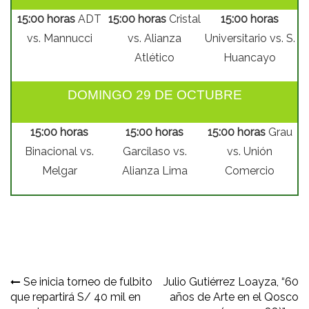
15:00 horas
ADT
15:00 horas
Cristal
15:00 horas
vs. Mannucci
vs. Alianza
Universitario vs. S.
Atlético
Huancayo
DOMINGO 29 DE OCTUBRE
15:00 horas
15:00 horas
15:00 horas
Grau
Binacional vs.
Garcilaso vs.
vs. Unión
Melgar
Alianza Lima
Comercio
Navegación
Se inicia torneo de fulbito
Julio Gutiérrez Loayza, “60
que repartirá S/ 40 mil en
años de Arte en el Qosco
de