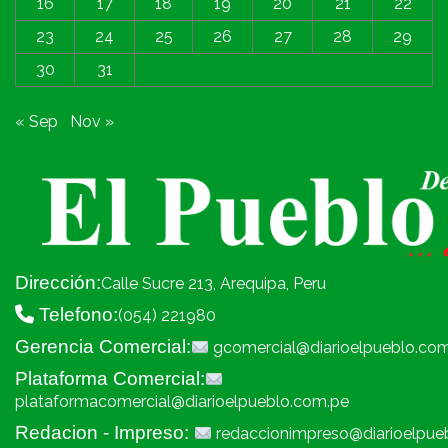
16
17
18
19
20
21
22
23
24
25
26
27
28
29
30
31
« Sep
Nov »
Dirección:
Calle Sucre 213, Arequipa, Peru
Telefono:
(054) 221980
Gerencia Comercial:
gcomercial@diarioelpueblo.co
Plataforma Comercial:
plataformacomercial@diarioelpueblo.com.pe
Redacion - Impreso:
redaccionimpreso@diarioelpue