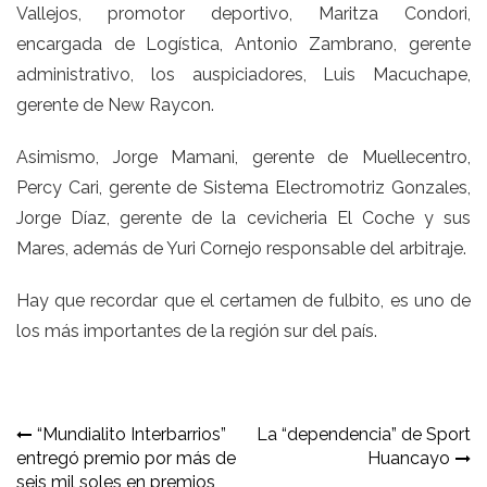
Vallejos, promotor deportivo, Maritza Condori,
encargada de Logística, Antonio Zambrano, gerente
administrativo, los auspiciadores, Luis Macuchape,
gerente de New Raycon.
Asimismo, Jorge Mamani, gerente de Muellecentro,
Percy Cari, gerente de Sistema Electromotriz Gonzales,
Jorge Díaz, gerente de la cevicheria El Coche y sus
Mares, además de Yuri Cornejo responsable del arbitraje.
Hay que recordar que el certamen de fulbito, es uno de
los más importantes de la región sur del país.
Navegación
“Mundialito Interbarrios”
La “dependencia” de Sport
entregó premio por más de
Huancayo
de
seis mil soles en premios