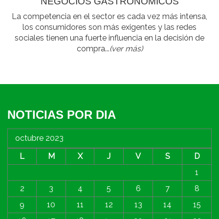
NEGOCIOS GASTRONÓMICOS
La competencia en el sector es cada vez más intensa,
los consumidores son más exigentes y las redes
sociales tienen una fuerte influencia en la decisión de
compra...
(ver más)
NOTICIAS POR DIA
octubre 2023
L
M
X
J
V
S
D
1
2
3
4
5
6
7
8
9
10
11
12
13
14
15