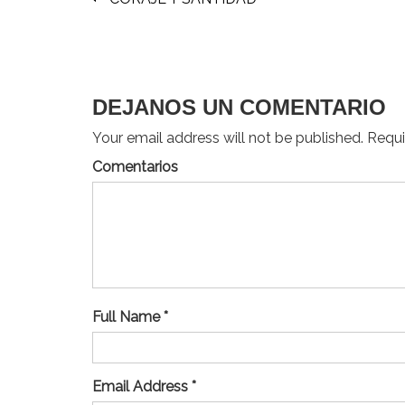
Navegación
de
entradas
DEJANOS UN COMENTARIO
Your email address will not be published. Requir
Comentarios
Full Name *
Email Address *