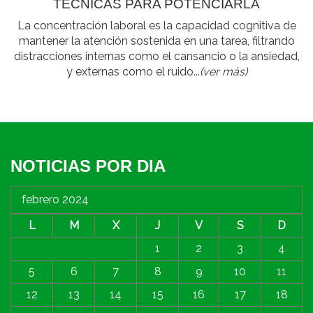
TÉCNICAS PARA POTENCIARLA
La concentración laboral es la capacidad cognitiva de
mantener la atención sostenida en una tarea, filtrando
distracciones internas como el cansancio o la ansiedad,
y externas como el ruido...
(ver más)
NOTICIAS POR DIA
febrero 2024
L
M
X
J
V
S
D
1
2
3
4
5
6
7
8
9
10
11
12
13
14
15
16
17
18