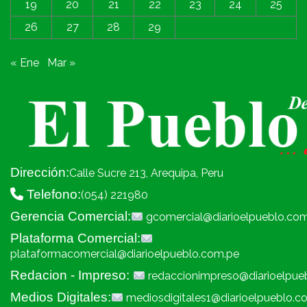
19
20
21
22
23
24
25
26
27
28
29
« Ene
Mar »
Dirección:
Calle Sucre 213, Arequipa, Peru
Telefono:
(054) 221980
Gerencia Comercial:
gcomercial@diarioelpueblo.co
Plataforma Comercial:
plataformacomercial@diarioelpueblo.com.pe
Redacion - Impreso:
redaccionimpreso@diarioelpue
Medios Digitales:
mediosdigitales1@diarioelpueblo.c