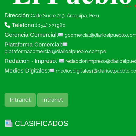
Dirección:
Calle Sucre 213, Arequipa, Peru
Telefono:
(054) 221980
Gerencia Comercial:
gcomercial@diarioelpueblo.co
Plataforma Comercial:
plataformacomercial@diarioelpueblo.com.pe
Redacion - Impreso:
redaccionimpreso@diarioelpue
Medios Digitales:
mediosdigitales1@diarioelpueblo.c
Intranet
Intranet
CLASIFICADOS