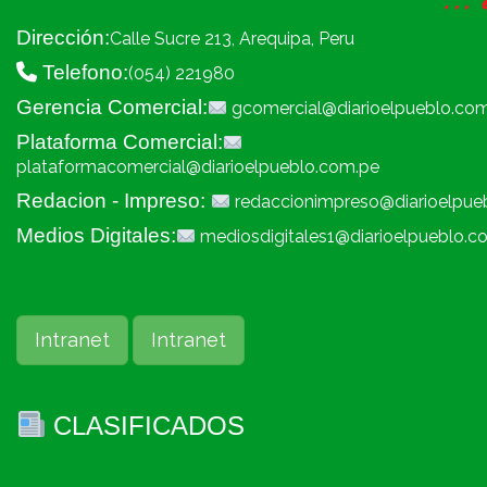
Dirección:
Calle Sucre 213, Arequipa, Peru
Telefono:
(054) 221980
Gerencia Comercial:
gcomercial@diarioelpueblo.co
Plataforma Comercial:
plataformacomercial@diarioelpueblo.com.pe
Redacion - Impreso:
redaccionimpreso@diarioelpue
Medios Digitales:
mediosdigitales1@diarioelpueblo.c
Intranet
Intranet
CLASIFICADOS