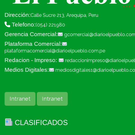
Dirección:
Calle Sucre 213, Arequipa, Peru
Telefono:
(054) 221980
Gerencia Comercial:
gcomercial@diarioelpueblo.co
Plataforma Comercial:
plataformacomercial@diarioelpueblo.com.pe
Redacion - Impreso:
redaccionimpreso@diarioelpue
Medios Digitales:
mediosdigitales1@diarioelpueblo.c
Intranet
Intranet
CLASIFICADOS