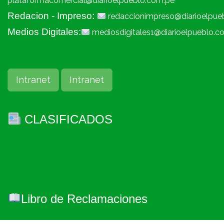
plataformacomercial@diarioelpueblo.com.pe
Redacion - Impreso:
redaccionimpreso@diarioelpue
Medios Digitales:
mediosdigitales1@diarioelpueblo.c
Intranet
Intranet
CLASIFICADOS
Libro de Reclamaciones