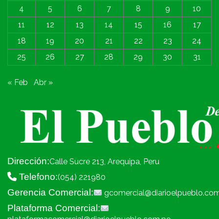
4
5
6
7
8
9
10
11
12
13
14
15
16
17
18
19
20
21
22
23
24
25
26
27
28
29
30
31
« Feb
Abr »
Dirección:
Calle Sucre 213, Arequipa, Peru
Telefono:
(054) 221980
Gerencia Comercial:
gcomercial@diarioelpueblo.co
Plataforma Comercial: