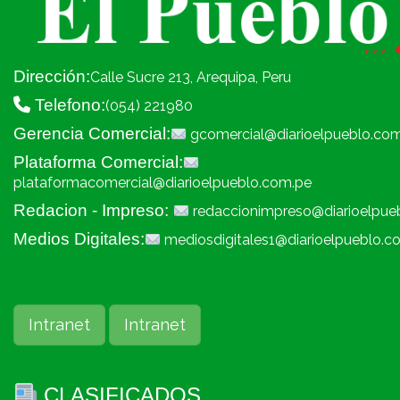
Dirección:
Calle Sucre 213, Arequipa, Peru
Telefono:
(054) 221980
Gerencia Comercial:
gcomercial@diarioelpueblo.co
Plataforma Comercial:
plataformacomercial@diarioelpueblo.com.pe
Redacion - Impreso:
redaccionimpreso@diarioelpue
Medios Digitales:
mediosdigitales1@diarioelpueblo.c
Intranet
Intranet
CLASIFICADOS