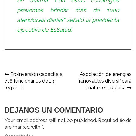
de alarma. Con estas estrategias
prevemos brindar más de 1000
atenciones diarias” señaló la presidenta
ejecutiva de EsSalud.
Navegación
ProInversión capacita a
Asociación de energías
716 funcionarios de 13
renovables diversificará
de
regiones
matriz energética
entradas
DEJANOS UN COMENTARIO
Your email address will not be published. Required fields
are marked with *.