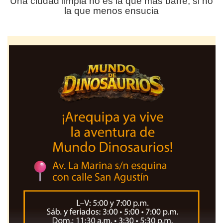
Una ciudad limpia no es la que más barre, si no
la que menos ensucia