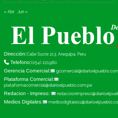
« Abr
Jun »
Dirección:
Calle Sucre 213, Arequipa, Peru
Telefono:
(054) 221980
Gerencia Comercial:
gcomercial@diarioelpueblo.co
Plataforma Comercial:
plataformacomercial@diarioelpueblo.com.pe
Redacion - Impreso:
redaccionimpreso@diarioelpue
Medios Digitales:
mediosdigitales1@diarioelpueblo.c