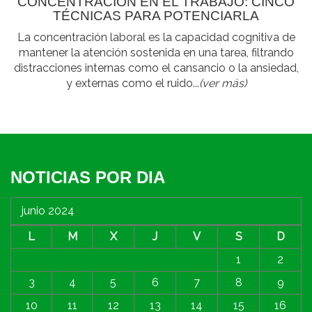
CONCENTRACIÓN EN EL TRABAJO: CINCO
TÉCNICAS PARA POTENCIARLA
La concentración laboral es la capacidad cognitiva de
mantener la atención sostenida en una tarea, filtrando
distracciones internas como el cansancio o la ansiedad,
y externas como el ruido...
(ver más)
NOTICIAS POR DIA
junio 2024
L
M
X
J
V
S
D
1
2
3
4
5
6
7
8
9
10
11
12
13
14
15
16