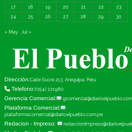
17
18
19
20
21
22
23
24
25
26
27
28
29
30
« May
Jul »
Dirección:
Calle Sucre 213, Arequipa, Peru
Telefono:
(054) 221980
Gerencia Comercial:
gcomercial@diarioelpueblo.co
Plataforma Comercial:
plataformacomercial@diarioelpueblo.com.pe
Redacion - Impreso:
redaccionimpreso@diarioelpue