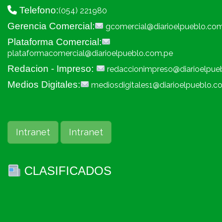
Telefono:
(054) 221980
Gerencia Comercial:
gcomercial@diarioelpueblo.co
Plataforma Comercial:
plataformacomercial@diarioelpueblo.com.pe
Redacion - Impreso:
redaccionimpreso@diarioelpue
Medios Digitales:
mediosdigitales1@diarioelpueblo.c
Intranet
Intranet
CLASIFICADOS