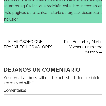
estamos aquí y los que recibirán este libro incrementen
más páginas de esta rica historia de orgullo, desarrollo e
inclusión.
Navegación
EL FILÓSOFO QUE
Dina Boluarte y Martín
TRASMUTÓ LOS VALORES
Vizcarra: un mismo
de
destino
entradas
DEJANOS UN COMENTARIO
Your email address will not be published. Required fields
are marked with *.
Comentarios