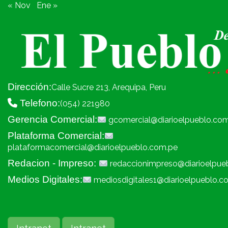
« Nov
Ene »
Dirección:
Calle Sucre 213, Arequipa, Peru
Telefono:
(054) 221980
Gerencia Comercial:
gcomercial@diarioelpueblo.co
Plataforma Comercial:
plataformacomercial@diarioelpueblo.com.pe
Redacion - Impreso:
redaccionimpreso@diarioelpue
Medios Digitales:
mediosdigitales1@diarioelpueblo.c