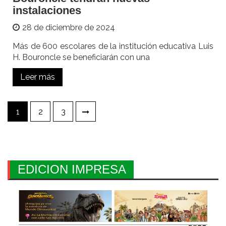
instalaciones
28 de diciembre de 2024
Más de 600 escolares de la institución educativa Luis
H. Bouroncle se beneficiarán con una
Leer más
Paginación
1
2
3
de
entradas
EDICION IMPRESA