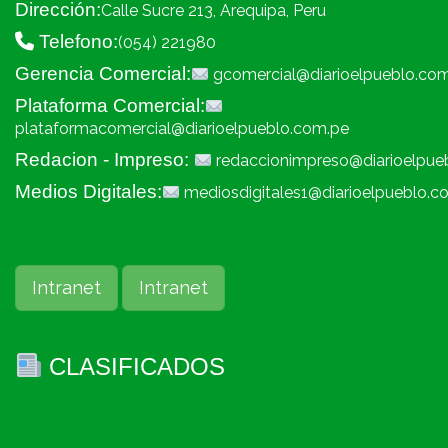
Dirección:
Calle Sucre 213, Arequipa, Peru
Telefono:
(054) 221980
Gerencia Comercial:
gcomercial@diarioelpueblo.co
Plataforma Comercial:
plataformacomercial@diarioelpueblo.com.pe
Redacion - Impreso:
redaccionimpreso@diarioelpue
Medios Digitales:
mediosdigitales1@diarioelpueblo.c
Intranet
Intranet
CLASIFICADOS