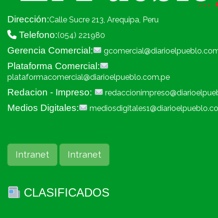
Dirección:
Calle Sucre 213, Arequipa, Peru
Telefono:
(054) 221980
Gerencia Comercial:
gcomercial@diarioelpueblo.co
Plataforma Comercial:
plataformacomercial@diarioelpueblo.com.pe
Redacion - Impreso:
redaccionimpreso@diarioelpue
Medios Digitales:
mediosdigitales1@diarioelpueblo.c
Intranet
Intranet
CLASIFICADOS