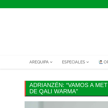
Skip
to
content
AREQUIPA
ESPECIALES
OP
ADRIANZÉN: “VAMOS A ME
DE QALI WARMA”