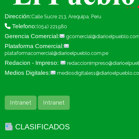
Dirección:
Calle Sucre 213, Arequipa, Peru
Telefono:
(054) 221980
Gerencia Comercial:
gcomercial@diarioelpueblo.co
Plataforma Comercial:
plataformacomercial@diarioelpueblo.com.pe
Redacion - Impreso:
redaccionimpreso@diarioelpue
Medios Digitales:
mediosdigitales1@diarioelpueblo.c
Intranet
Intranet
CLASIFICADOS