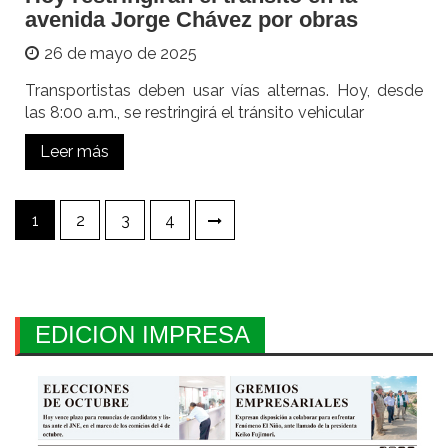
avenida Jorge Chávez por obras
26 de mayo de 2025
Transportistas deben usar vías alternas. Hoy, desde
las 8:00 a.m., se restringirá el tránsito vehicular
Leer más
Paginación
1
2
3
4
de
entradas
EDICION IMPRESA