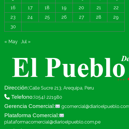
16
17
18
19
20
21
22
23
24
25
26
27
28
29
30
« May
Jul »
Dirección:
Calle Sucre 213, Arequipa, Peru
Telefono:
(054) 221980
Gerencia Comercial:
gcomercial@diarioelpueblo.co
Plataforma Comercial:
plataformacomercial@diarioelpueblo.com.pe