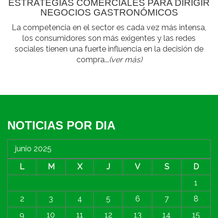
ESTRATEGIAS COMERCIALES PARA DIRIGIR
NEGOCIOS GASTRONÓMICOS
La competencia en el sector es cada vez más intensa,
los consumidores son más exigentes y las redes
sociales tienen una fuerte influencia en la decisión de
compra...
(ver más)
NOTICIAS POR DIA
junio 2025
L
M
X
J
V
S
D
1
2
3
4
5
6
7
8
9
10
11
12
13
14
15