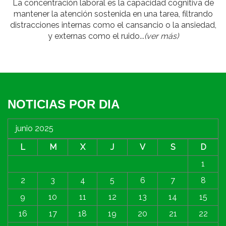
La concentración laboral es la capacidad cognitiva de
mantener la atención sostenida en una tarea, filtrando
distracciones internas como el cansancio o la ansiedad,
y externas como el ruido...
(ver más)
NOTICIAS POR DIA
junio 2025
L
M
X
J
V
S
D
1
2
3
4
5
6
7
8
9
10
11
12
13
14
15
16
17
18
19
20
21
22