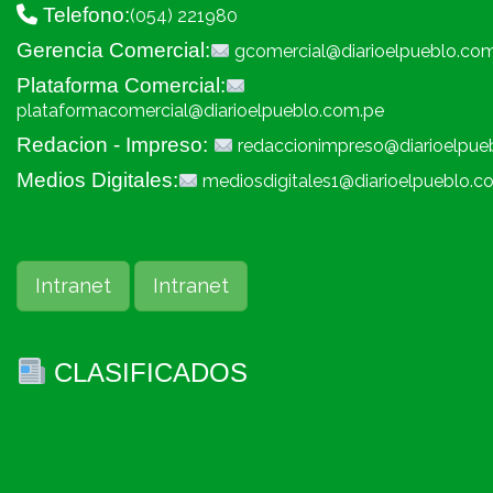
Telefono:
(054) 221980
Gerencia Comercial:
gcomercial@diarioelpueblo.co
Plataforma Comercial:
plataformacomercial@diarioelpueblo.com.pe
Redacion - Impreso:
redaccionimpreso@diarioelpue
Medios Digitales:
mediosdigitales1@diarioelpueblo.c
Intranet
Intranet
CLASIFICADOS