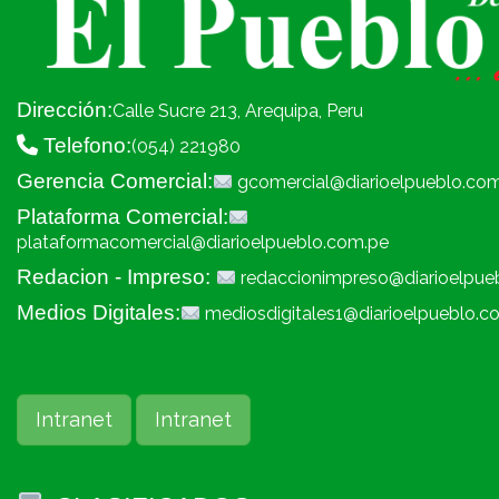
Dirección:
Calle Sucre 213, Arequipa, Peru
Telefono:
(054) 221980
Gerencia Comercial:
gcomercial@diarioelpueblo.co
Plataforma Comercial:
plataformacomercial@diarioelpueblo.com.pe
Redacion - Impreso:
redaccionimpreso@diarioelpue
Medios Digitales:
mediosdigitales1@diarioelpueblo.c
Intranet
Intranet