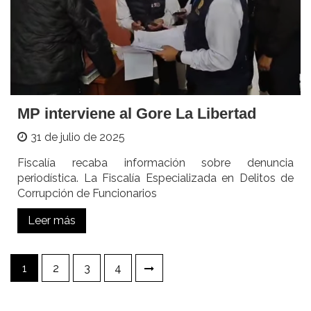
MP interviene al Gore La Libertad
31 de julio de 2025
Fiscalía recaba información sobre denuncia
periodística. La Fiscalía Especializada en Delitos de
Corrupción de Funcionarios
Leer más
Paginación
1
2
3
4
de
entradas