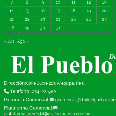
7
8
9
10
11
12
13
14
15
16
17
18
19
20
21
22
23
24
25
26
27
28
29
30
31
« Jun
Ago »
Dirección:
Calle Sucre 213, Arequipa, Peru
Telefono:
(054) 221980
Gerencia Comercial:
gcomercial@diarioelpueblo.co
Plataforma Comercial:
plataformacomercial@diarioelpueblo.com.pe