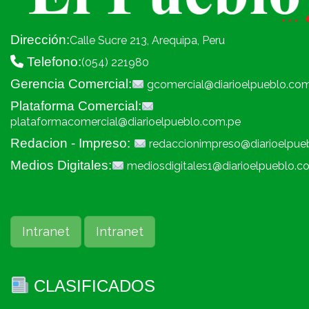
Dirección:
Calle Sucre 213, Arequipa, Peru
Telefono:
(054) 221980
Gerencia Comercial:
gcomercial@diarioelpueblo.co
Plataforma Comercial:
plataformacomercial@diarioelpueblo.com.pe
Redacion - Impreso:
redaccionimpreso@diarioelpue
Medios Digitales:
mediosdigitales1@diarioelpueblo.c
Intranet
Intranet
CLASIFICADOS