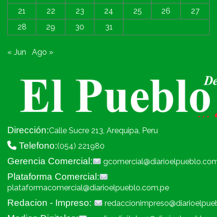
21
22
23
24
25
26
27
28
29
30
31
« Jun
Ago »
Dirección:
Calle Sucre 213, Arequipa, Peru
Telefono:
(054) 221980
Gerencia Comercial:
gcomercial@diarioelpueblo.co
Plataforma Comercial:
plataformacomercial@diarioelpueblo.com.pe
Redacion - Impreso:
redaccionimpreso@diarioelpue